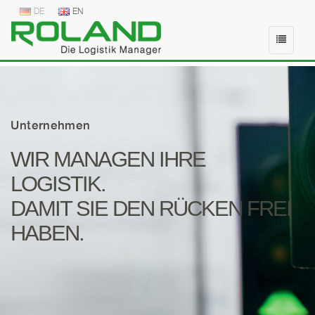
DE
EN
Zum
Inhalt
springen
Unternehmen
WIR MANAGEN IHRE
LOGISTIK.
DAMIT SIE DEN RÜCKEN FREI
HABEN.